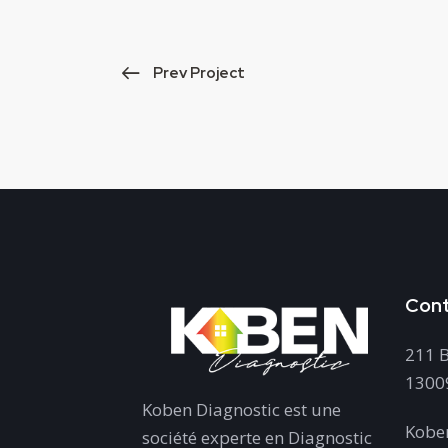
Prev Project
Con
211 B
13009
Koben Diagnostic est une
Kobe
société experte en Diagnostic