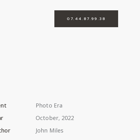
07.44.87.99.38
ent
Photo Era
ar
October, 2022
thor
John Miles